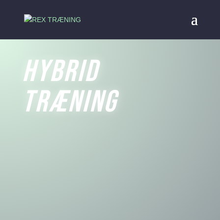
Besøg vores Facebook side, og se vores
Luk
kommende
hold
Hybrid
Træning