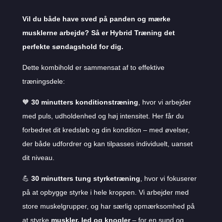
Vil du både have sved på panden og mærke
musklerne arbejde? Så er Hybrid Træning det
perfekte søndagshold for dig.
Dette kombihold er sammensat af to effektive
træningsdele:
🧡
30 minutters konditionstræning
, hvor vi arbejder
med puls, udholdenhed og høj intensitet. Her får du
forbedret dit kredsløb og din kondition – med øvelser,
der både udfordrer og kan tilpasses individuelt, uanset
dit niveau.
💪
30 minutters tung styrketræning
, hvor vi fokuserer
på at opbygge styrke i hele kroppen. Vi arbejder med
store muskelgrupper, og har særlig opmærksomhed på
at styrke
muskler, led og knogler
– for en sund og